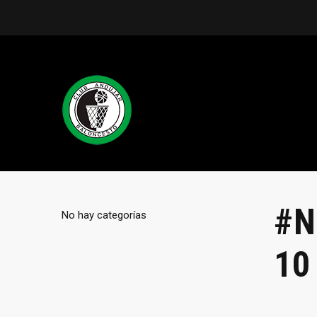
#N
No hay categorías
10