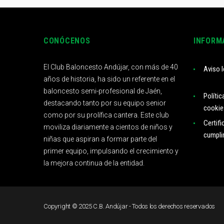
CONÓCENOS
INFORM
El Club Baloncesto Andújar, con más de 40
Aviso l
años de historia, ha sido un referente en el
baloncesto semi-profesional de Jaén,
Polític
destacando tanto por su equipo senior
cookie
como por su prolífica cantera. Este club
Certifi
moviliza diariamente a cientos de niños y
cumpli
niñas que aspiran a formar parte del
primer equipo, impulsando el crecimiento y
la mejora continua de la entidad.
Copyright © 2025 C.B. Andújar - Todos los derechos reservados