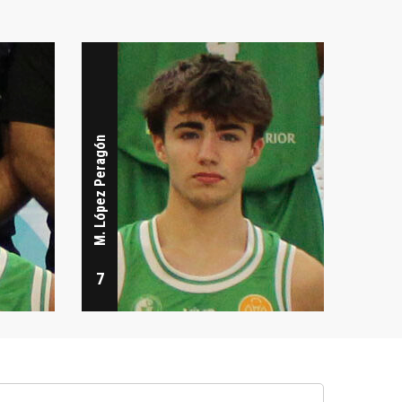
Tomás Valenzuela Coca
M. López Peragón
19
7