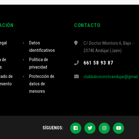
ACIÓN
CONTACTO
egal
Datos
C/ Doctor Montoro 6, Bajo -
identificativos
23740 Andújar (Jaén)
a de
Política de
661 58 93 87
s
privacidad
cado de
Protección de
clubbaloncestoandujar@gmail
miento
datos de
menores
SÍGUENOS: