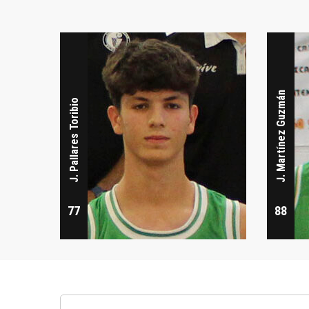
J. Martínez Guzmán
J. Pallares Toribio
77
88